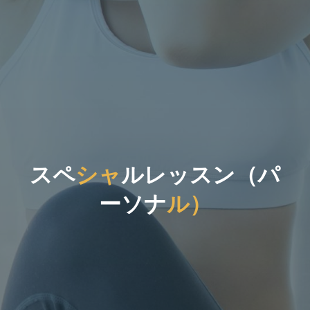
ス
ペ
シ
ャ
ル
レ
ッ
ス
ン
（
パ
ー
ソ
ナ
ル
）