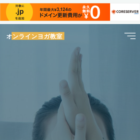
コ
オンラインヨガ教室
ン
テ
ン
ツ
へ
ス
キ
ッ
プ